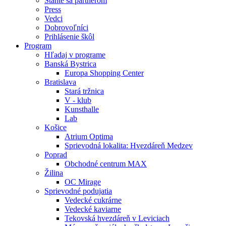
Staňte sa partnerom
Press
Vedci
Dobrovoľníci
Prihlásenie škôl
Program
Hľadaj v programe
Banská Bystrica
Europa Shopping Center
Bratislava
Stará tržnica
V - klub
Kunsthalle
Lab
Košice
Atrium Optima
Sprievodná lokalita: Hvezdáreň Medzev
Poprad
Obchodné centrum MAX
Žilina
OC Mirage
Sprievodné podujatia
Vedecké cukrárne
Vedecké kaviarne
Tekovská hvezdáreň v Leviciach