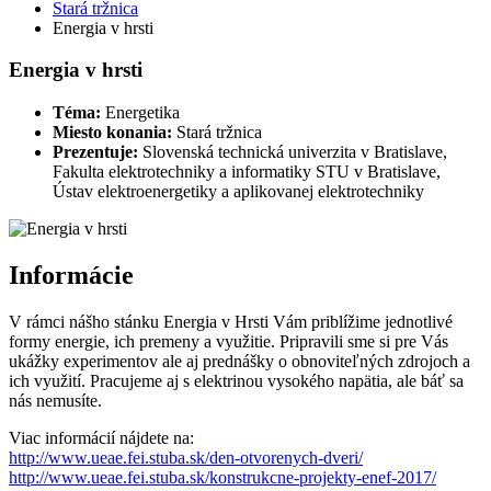
Stará tržnica
Energia v hrsti
Energia v hrsti
Téma:
Energetika
Miesto konania:
Stará tržnica
Prezentuje:
Slovenská technická univerzita v Bratislave,
Fakulta elektrotechniky a informatiky STU v Bratislave,
Ústav elektroenergetiky a aplikovanej elektrotechniky
Informácie
V rámci nášho stánku Energia v Hrsti Vám priblížime jednotlivé
formy energie, ich premeny a využitie. Pripravili sme si pre Vás
ukážky experimentov ale aj prednášky o obnoviteľných zdrojoch a
ich využití. Pracujeme aj s elektrinou vysokého napätia, ale báť sa
nás nemusíte.
Viac informácií nájdete na:
http://www.ueae.fei.stuba.sk/den-otvorenych-dveri/
http://www.ueae.fei.stuba.sk/konstrukcne-projekty-enef-2017/