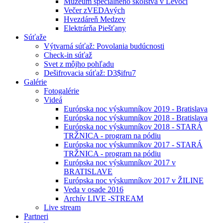
Múzeum špeciálneho školstva v Levoči
Večer zVEDAvých
Hvezdáreň Medzev
Elektrárňa Piešťany
Súťaže
Výtvarná súťaž: Povolania budúcnosti
Check-in súťaž
Svet z môjho pohľadu
Dešifrovacia súťaž: D3$ifru7
Galérie
Fotogalérie
Videá
Európska noc výskumníkov 2019 - Bratislava
Európska noc výskumníkov 2018 - Bratislava
Európska noc výskumníkov 2018 - STARÁ
TRŽNICA - program na pódiu
Európska noc výskumníkov 2017 - STARÁ
TRŽNICA - program na pódiu
Európska noc výskumníkov 2017 v
BRATISLAVE
Európska noc výskumníkov 2017 v ŽILINE
Veda v osade 2016
Archív LIVE -STREAM
Live stream
Partneri