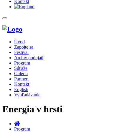
Kontakt
Toggle
navigation
Úvod
Zapojte sa
Festival
Archív podujatí
Program
Súťaže
Galéria
Partneri
Kontakt
English
Vyhľadávanie
Energia v hrsti
Program