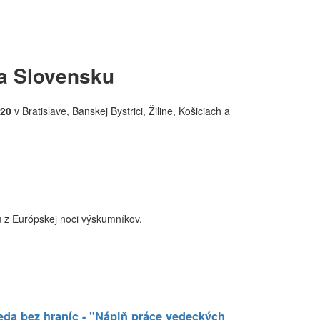
na Slovensku
020
v Bratislave, Banskej Bystrici, Žiline, Košiciach a
u z Európskej noci výskumníkov.
eda bez hraníc - "Náplň práce vedeckých