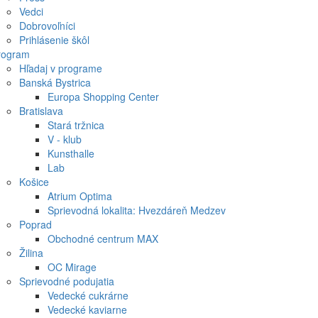
Vedci
Dobrovoľníci
Prihlásenie škôl
rogram
Hľadaj v programe
Banská Bystrica
Europa Shopping Center
Bratislava
Stará tržnica
V - klub
Kunsthalle
Lab
Košice
Atrium Optima
Sprievodná lokalita: Hvezdáreň Medzev
Poprad
Obchodné centrum MAX
Žilina
OC Mirage
Sprievodné podujatia
Vedecké cukrárne
Vedecké kaviarne