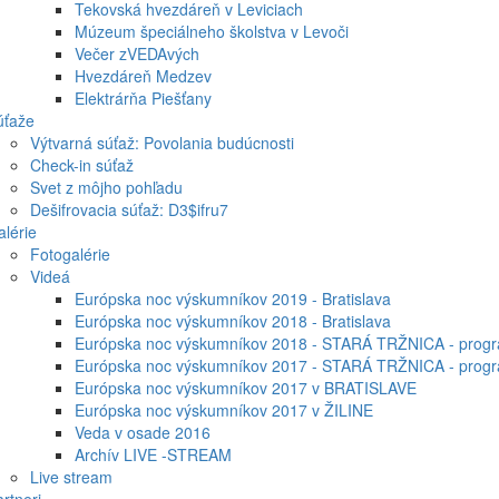
Tekovská hvezdáreň v Leviciach
Múzeum špeciálneho školstva v Levoči
Večer zVEDAvých
Hvezdáreň Medzev
Elektrárňa Piešťany
úťaže
Výtvarná súťaž: Povolania budúcnosti
Check-in súťaž
Svet z môjho pohľadu
Dešifrovacia súťaž: D3$ifru7
lérie
Fotogalérie
Videá
Európska noc výskumníkov 2019 - Bratislava
Európska noc výskumníkov 2018 - Bratislava
Európska noc výskumníkov 2018 - STARÁ TRŽNICA - progr
Európska noc výskumníkov 2017 - STARÁ TRŽNICA - progr
Európska noc výskumníkov 2017 v BRATISLAVE
Európska noc výskumníkov 2017 v ŽILINE
Veda v osade 2016
Archív LIVE -STREAM
Live stream