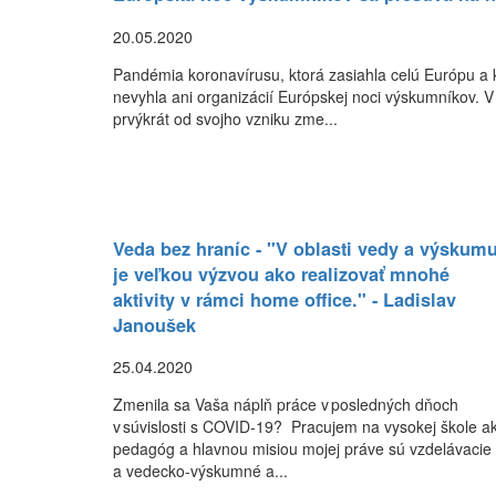
20.05.2020
Pandémia koronavírusu, ktorá zasiahla celú Európu a 
nevyhla ani organizácií Európskej noci výskumníkov. V
prvýkrát od svojho vzniku zme...
Veda bez hraníc - "V oblasti vedy a výskum
je veľkou výzvou ako realizovať mnohé
aktivity v rámci home office." - Ladislav
Janoušek
25.04.2020
Zmenila sa Vaša náplň práce v posledných dňoch
v súvislosti s COVID-19? Pracujem na vysokej škole a
pedagóg a hlavnou misiou mojej práve sú vzdelávacie
a vedecko-výskumné a...