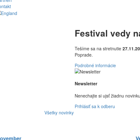
rtneri
ontakt
Festival vedy 
Tešíme sa na stretnutie
27.11.2
Poprade.
Podrobné informácie
Newsletter
Nenechajte si ujsť žiadnu novink
Prihlásiť sa k odberu
Všetky novinky
november
V