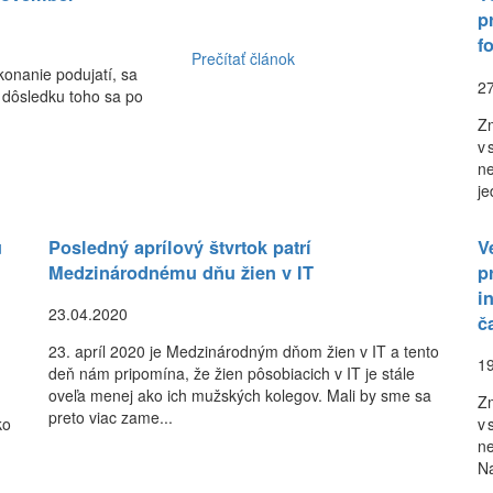
p
f
Prečítať článok
konanie podujatí, sa
2
 dôsledku toho sa po
Zm
v 
ne
je
u
Posledný aprílový štvrtok patrí
V
Medzinárodnému dňu žien v IT
p
i
23.04.2020
č
23. apríl 2020 je Medzinárodným dňom žien v IT a tento
1
deň nám pripomína, že žien pôsobiacich v IT je stále
oveľa menej ako ich mužských kolegov. Mali by sme sa
Zm
preto viac zame...
ko
v 
ne
Na