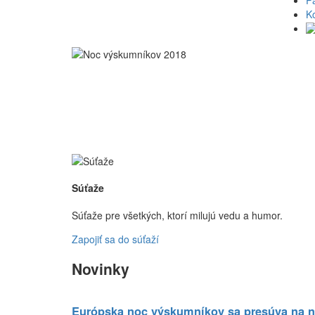
Pa
K
Súťaže
Súťaže pre všetkých, ktorí milujú vedu a humor.
Zapojiť sa do súťaží
Novinky
Európska noc výskumníkov sa presúva na 