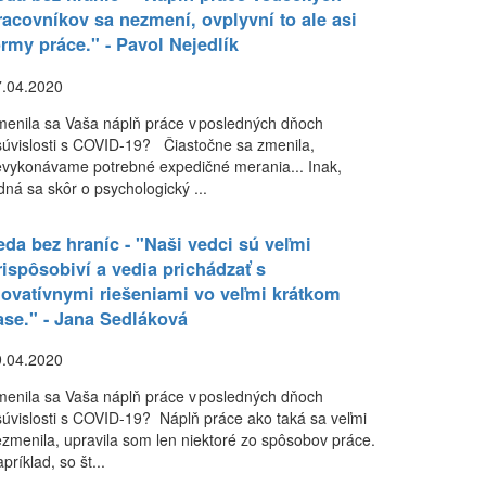
racovníkov sa nezmení, ovplyvní to ale asi
ormy práce." - Pavol Nejedlík
7.04.2020
enila sa Vaša náplň práce v posledných dňoch
súvislosti s COVID-19? Čiastočne sa zmenila,
vykonávame potrebné expedičné merania... Inak,
dná sa skôr o psychologický ...
eda bez hraníc - "Naši vedci sú veľmi
rispôsobiví a vedia prichádzať s
novatívnymi riešeniami vo veľmi krátkom
ase." - Jana Sedláková
9.04.2020
enila sa Vaša náplň práce v posledných dňoch
súvislosti s COVID-19? Náplň práce ako taká sa veľmi
zmenila, upravila som len niektoré zo spôsobov práce.
príklad, so št...